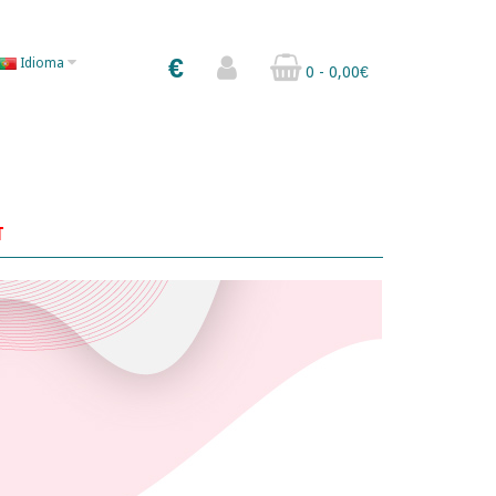
€
Idioma
0 - 0,00€
T