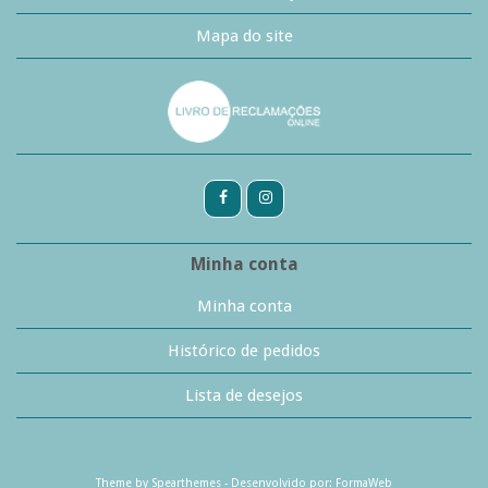
Mapa do site
Minha conta
Minha conta
Histórico de pedidos
Lista de desejos
Theme by
Spearthemes
- Desenvolvido por:
FormaWeb