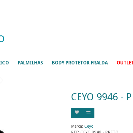
TICO
PALMILHAS
BODY PROTETOR FRALDA
OUTLE
CEYO 9946 - 
Marca:
Ceyo
REF: CEYO 9946 - PRETO