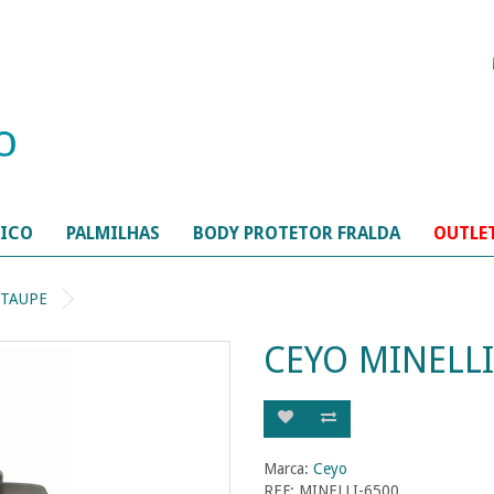
TICO
PALMILHAS
BODY PROTETOR FRALDA
OUTLE
 TAUPE
CEYO MINELLI
Marca:
Ceyo
REF: MINELLI-6500